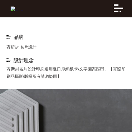
品牌
齊斯封 名片設計
設計理念
齊斯封名片設計印刷選用進口厚綿紙卡/文字圖案壓凹。【實際印
刷品攝影/版權所有請勿盜圖】